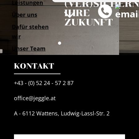
(VER)SICHERN
Leistungen
IHRE
Über uns
ZUKUNFT
Dafür stehen
wir
Md SliderLuxus2
Md SliderUhr
Md SLiderRestaurant1
Md SliderLuxus1
Md SliderKunstwerk1
Unser Team
Kontakt
KONTAKT
+43 - (0) 52 24 - 57 2 87
office@jeggle.at
A - 6112 Wattens, Ludwig-Lassl-Str. 2