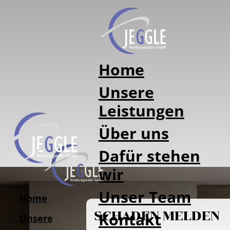
Home
Unsere
Leistungen
Über uns
Dafür stehen
wir
Unser Team
Home
SCHADEN MELDEN
Kontakt
WIR
Unsere