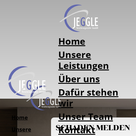
Home
Unsere
Leistungen
Über uns
Dafür stehen
wir
Unser Team
Home
SCHADEN MELDEN
Kontakt
WIR
Unsere