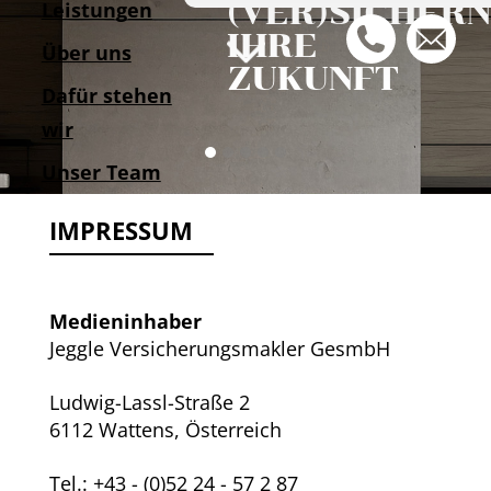
(VER)SICHERN
Leistungen
IHRE
Über uns
ZUKUNFT
Dafür stehen
wir
Md SliderLuxus2
Md SliderUhr
Md SLiderRestaurant1
Md SliderLuxus1
Md SliderKunstwerk1
Unser Team
Kontakt
IMPRESSUM
Medieninhaber
Jeggle Versicherungsmakler GesmbH
Ludwig-Lassl-Straße 2
6112 Wattens, Österreich
Tel.: +43 - (0)52 24 - 57 2 87